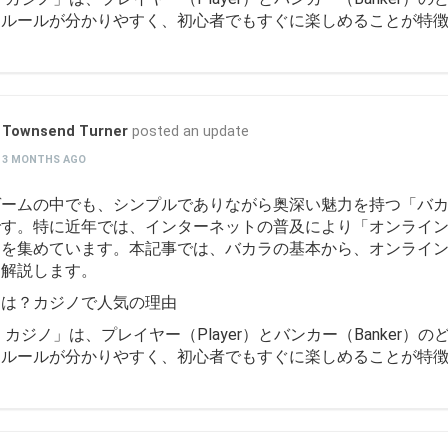
。ルールが分かりやすく、初心者でもすぐに楽しめることが特徴
Townsend Turner
posted an update
3 MONTHS AGO
ゲームの中でも、シンプルでありながら奥深い魅力を持つ「バ
す。特に近年では、インターネットの普及により「オンライン
目を集めています。本記事では、バカラの基本から、オンライ
く解説します。
とは？カジノで人気の理由
 カジノ」は、プレイヤー（Player）とバンカー（Banker
。ルールが分かりやすく、初心者でもすぐに楽しめることが特徴