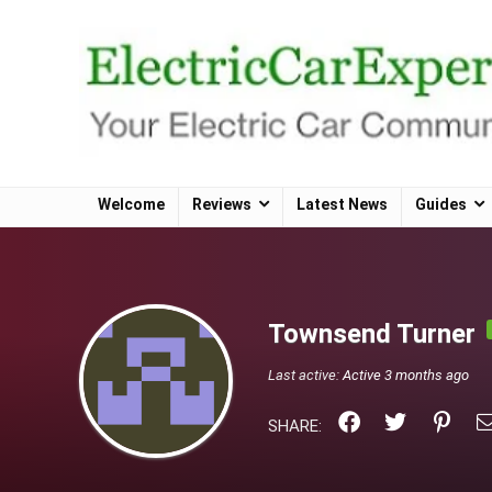
Welcome
Reviews
Latest News
Guides
Townsend Turner
Last active:
Active 3 months ago
SHARE: