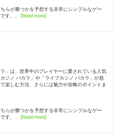
）のどちらが勝つかを予想する非常にシンプルなゲー
です。…
[Read more]
カラ」は、世界中のプレイヤーに愛されている人気
カジノ バカラ」や「ライブカジノ バカラ」が急
ンで楽しむ方法、さらには魅力や攻略のポイントま
）のどちらが勝つかを予想する非常にシンプルなゲー
です。…
[Read more]