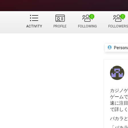
0
0
ACTIVITY
PROFILE
FOLLOWING
FOLLOWERS
Person
カジノ
ゲームで
速に注
で詳し
バカラ
「バカラ