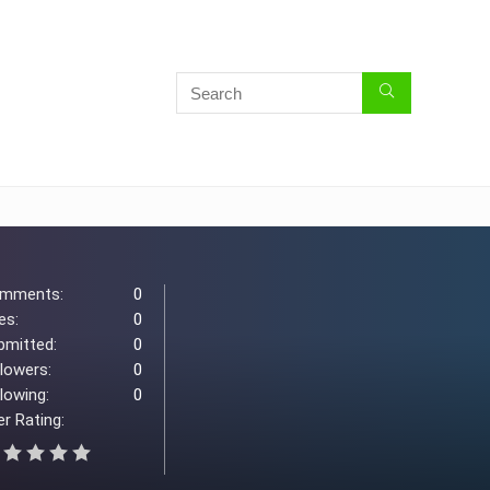
mments:
0
es:
0
bmitted:
0
llowers:
0
lowing:
0
r Rating: