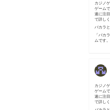
カジノ
ゲームで
速に注
で詳し
バカラ
「バカラ
ムです
カジノ
ゲームで
速に注
で詳し
バカラ