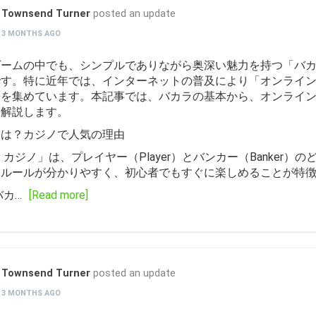
Townsend Turner
posted an update
3 MONTHS AGO
ゲームの中でも、シンプルでありながら奥深い魅力を持つ「バ
です。特に近年では、インターネットの普及により「オンライン
目を集めています。本記事では、バカラの基本から、オンライ
く解説します。
とは？カジノで人気の理由
 カジノ」は、プレイヤー（Player）とバンカー（Banker
。ルールが分かりやすく、初心者でもすぐに楽しめることが特
バカ…
[Read more]
Townsend Turner
posted an update
3 MONTHS AGO