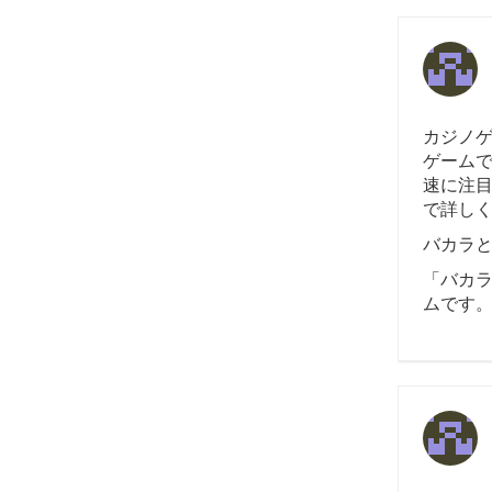
カジノ
ゲームで
速に注
で詳し
バカラ
「バカラ
ムです