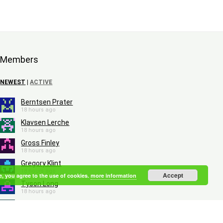
Members
NEWEST
|
ACTIVE
Berntsen Prater
18 hours ago
Klavsen Lerche
18 hours ago
Gross Finley
18 hours ago
Gregory Klint
18 hours ago
Accept
e, you agree to the use of cookies.
more information
Tyson Long
18 hours ago
Fitzpatrick Connell
18 hours ago