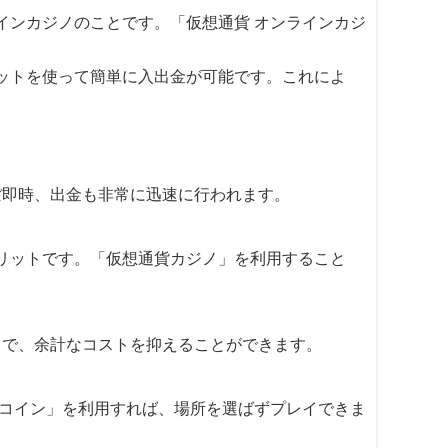
インカジノのことです。「仮想通貨 オンラインカジ
ットを使って簡単に入出金が可能です。これによ
ぼ即時、出金も非常に迅速に行われます。
リットです。「仮想通貨カジノ」を利用すること
とで、余計なコストを抑えることができます。
トコイン」を利用すれば、場所を選ばずプレイできま