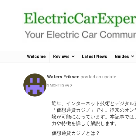
Welcome
Reviews
Latest News
Guides
Waters Eriksen
posted an update
3 MONTHS AGO
近年、インターネット技術とデジタル
「仮想通貨カジノ」です。従来のオン
験が可能になっています。本記事では
力や特徴を詳しく解説します。
仮想通貨カジノとは？