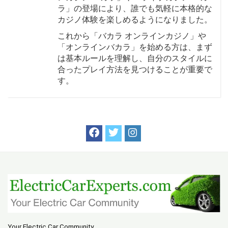
ラ」の登場により、誰でも気軽に本格的な
カジノ体験を楽しめるようになりました。
これから「バカラ オンラインカジノ」や
「オンラインバカラ」を始める方は、まず
は基本ルールを理解し、自分のスタイルに
合ったプレイ方法を見つけることが重要で
す。
Your Electric Car Community