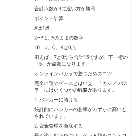
合計点数が9に近い方が勝利
ポイント計算
Aは1点
2〜9はそのままの数字
10、J、Q、Kは0点
例えば、7と8なら合計15ですが、下一桁の
「5」が点数になります。
オンラインバカラで勝つためのコツ
完全に運のゲームとはいえ、「カジノ バカ
ラ」にはいくつかの戦略があります。
1. バンカーに賭ける
統計的にバンカーの勝率がわずかに高いと
されています。
2. 資金管理を徹底する
長く楽しむためには、ベット額をコントロ