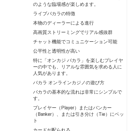
のような臨場感が楽しめます。
ライブバカラの特徴
本物のディーラーによる進行
高画質ストリーミングでリアル感抜群
チャット機能でコミュニケーション可能
公平性と透明性が高い
特に「オンカジ バカラ」を楽しむプレイヤ
ーの中でも、リアルな雰囲気を求める人に
人気があります。
バカラ オンラインカジノの遊び方
バカラの基本的な流れは非常にシンプルで
す。
プレイヤー（Player）またはバンカー
（Banker）、または引き分け（Tie）にベッ
ト
カードが配られる