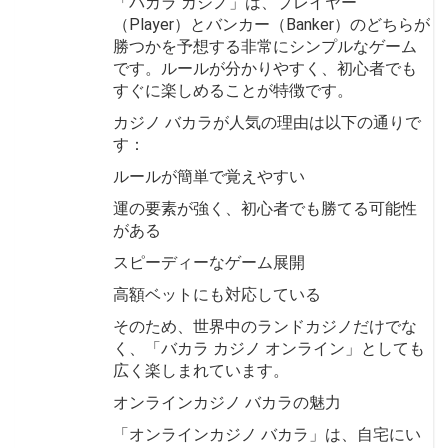
「バカラ カジノ」は、プレイヤー
（Player）とバンカー（Banker）のどちらが
勝つかを予想する非常にシンプルなゲーム
です。ルールが分かりやすく、初心者でも
すぐに楽しめることが特徴です。
カジノ バカラが人気の理由は以下の通りで
す：
ルールが簡単で覚えやすい
運の要素が強く、初心者でも勝てる可能性
がある
スピーディーなゲーム展開
高額ベットにも対応している
そのため、世界中のランドカジノだけでな
く、「バカラ カジノ オンライン」としても
広く楽しまれています。
オンラインカジノ バカラの魅力
「オンラインカジノ バカラ」は、自宅にい