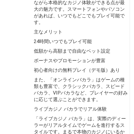
ながら本格的なカジノ体験ができる点が最
大の魅力です。スマートフォンやパソコン
があれば、いつでもどこでもプレイ可能で
す。
主なメリット
24時間いつでもプレイ可能
低額から高額まで自由なベット設定
ボーナスやプロモーションが豊富
初心者向けの無料プレイ（デモ版）あり
また、「オンラインバカラ」はゲームの種
類も豊富で、クラシックバカラ、スピード
バカラ、VIPバカラなど、プレイヤーの好み
に応じて選ぶことができます。
ライブカジノ バカラでリアル体験
「ライブカジノ バカラ」は、実際のディー
ラーがリアルタイムでゲームを進行するス
タイルです。まるで本物のカジノにいるか