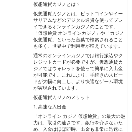
仮想通貨カジノとは？
仮想通貨カジノとは、ビットコインやイー
サリアムなどのデジタル通貨を使ってプレ
イできるオンラインカジノのことです。
「仮想通貨 オンラインカジノ」や「カジノ
仮想通貨」といった言葉で検索されること
も多く、世界中で利用者が増えています。
通常のオンラインカジノでは銀行振込やク
レジットカードが必要ですが、仮想通貨カ
ジノではウォレットを使って簡単に入出金
が可能です。これにより、手続きのスピー
ドが大幅に向上し、より快適なゲーム環境
が実現されています。
仮想通貨カジノのメリット
1. 高速な入出金
「オンライン カジノ 仮想通貨」の最大の魅
力は、取引の速さです。銀行を介さないた
め、入金はほぼ即時、出金も非常に迅速に