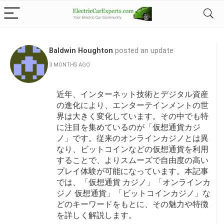
Baldwin Houghton
posted an update
3 MONTHS AGO
近年、インターネット技術とデジタル資産
の進化により、エンターテインメントの世
界は大きく変化しています。その中でも特
に注目を集めているのが「仮想通貨カジ
ノ」です。従来のオンラインカジノとは異
なり、ビットコインなどの仮想通貨を利用
することで、よりスムーズで自由度の高い
プレイ体験が可能になっています。本記事
では、「仮想通貨 カジノ」「オンラインカ
ジノ 仮想通貨」「ビットコインカジノ」な
どのキーワードをもとに、その魅力や特徴
を詳しく解説します。