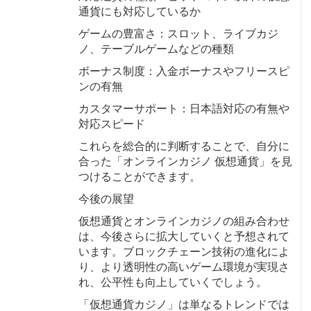
通貨にも対応しているか
ゲームの豊富さ：スロット、ライブカジ
ノ、テーブルゲームなどの種類
ボーナス制度：入金ボーナスやフリースピ
ンの有無
カスタマーサポート：日本語対応の有無や
対応スピード
これらを総合的に判断することで、自分に
合った「オンラインカジノ 仮想通貨」を見
つけることができます。
今後の展望
仮想通貨とオンラインカジノの組み合わせ
は、今後さらに拡大していくと予想されて
います。ブロックチェーン技術の進化によ
り、より透明性の高いゲーム環境が実現さ
れ、公平性も向上していくでしょう。
「仮想通貨カジノ」は単なるトレンドでは