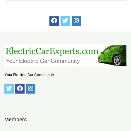
Your Electric Car Community
Members