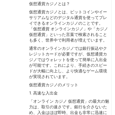
仮想通貨カジノとは？
仮想通貨カジノとは、ビットコインやイー
サリアムなどのデジタル通貨を使ってプレ
イできるオンラインカジノのことです。
「仮想通貨 オンラインカジノ」や「カジノ
仮想通貨」といった言葉で検索されること
も多く、世界中で利用者が増えています。
通常のオンラインカジノでは銀行振込やク
レジットカードが必要ですが、仮想通貨カ
ジノではウォレットを使って簡単に入出金
が可能です。これにより、手続きのスピー
ドが大幅に向上し、より快適なゲーム環境
が実現されています。
仮想通貨カジノのメリット
1. 高速な入出金
「オンライン カジノ 仮想通貨」の最大の魅
力は、取引の速さです。銀行を介さないた
め、入金はほぼ即時、出金も非常に迅速に