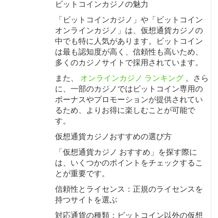
ビットコインカジノの魅力
「ビットコインカジノ」や「ビットコイン
オンラインカジノ」は、仮想通貨カジノの
中でも特に人気があります。ビットコイン
は最も認知度が高く、信頼性も高いため、
多くのカジノサイトで採用されています。
また、
オンラインカジノ ランキング
。さら
に、一部のカジノではビットコイン専用の
ボーナスやプロモーションが提供されてい
るため、よりお得に楽しむことが可能で
す。
仮想通貨カジノおすすめの選び方
「仮想通貨カジノ おすすめ」を探す際に
は、いくつかのポイントをチェックするこ
とが重要です。
信頼性とライセンス：正規のライセンスを
持つサイトを選ぶ
対応通貨の種類：ビットコイン以外の仮想