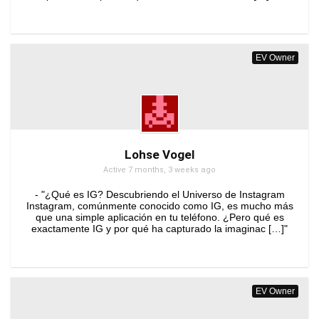
EV Owner
Lohse Vogel
Active 7 months, 3 weeks ago
- "¿Qué es IG? Descubriendo el Universo de Instagram
Instagram, comúnmente conocido como IG, es mucho más
que una simple aplicación en tu teléfono. ¿Pero qué es
exactamente IG y por qué ha capturado la imaginac […]"
EV Owner