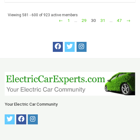
Viewing 581 - 600 of 923 active members
←
1
…
29
30
31
…
47
→
Your Electric Car Community