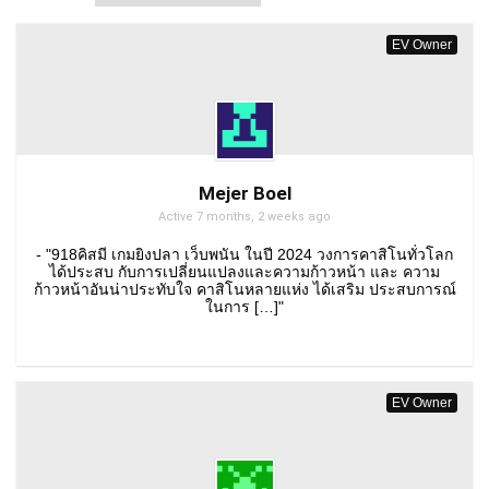
EV Owner
Mejer Boel
Active 7 months, 2 weeks ago
- "918คิสมี เกมยิงปลา เว็บพนัน ในปี 2024 วงการคาสิโนทั่วโลก
ได้ประสบ กับการเปลี่ยนแปลงและความก้าวหน้า และ ความ
ก้าวหน้าอันน่าประทับใจ คาสิโนหลายแห่ง ได้เสริม ประสบการณ์
ในการ […]"
EV Owner